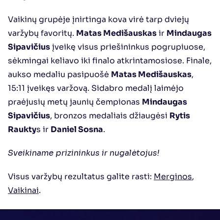
Vaikinų grupėje įnirtinga kova virė tarp dviejų 
varžybų favoritų. 
Matas Medišauskas
 ir 
Mindaugas 
Sipavičius
 įveikę visus priešininkus pogrupiuose, 
sėkmingai keliavo iki finalo atkrintamosiose. Finale, 
aukso medaliu pasipuošė 
Matas Medišauskas
, 
15:11 įveikęs varžovą. Sidabro medalį laimėjo 
praėjusių metų jaunių čempionas 
Mindaugas 
Sipavičius
, bronzos medaliais džiaugėsi 
Rytis 
Raukty
s ir 
Daniel Sosna
.
Sveikiname prizininkus ir nugalėtojus!
Visus varžybų rezultatus galite rasti: 
Merginos
, 
Vaikinai
.