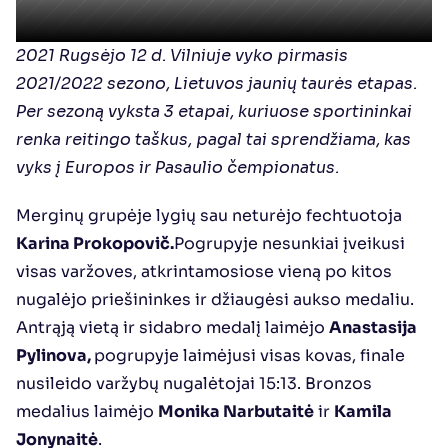
2021 Rugsėjo 12 d. Vilniuje vyko pirmasis 
2021/2022 sezono, Lietuvos jaunių taurės etapas. 
Per sezoną vyksta 3 etapai, kuriuose sportininkai 
renka reitingo taškus, pagal tai sprendžiama, kas 
vyks į Europos ir Pasaulio čempionatus.
Merginų grupėje lygių sau neturėjo fechtuotoja 
Karina Prokopovič.
Pogrupyje nesunkiai įveikusi 
visas varžoves, atkrintamosiose vieną po kitos 
nugalėjo priešininkes ir džiaugėsi aukso medaliu. 
Antrąją vietą ir sidabro medalį laimėjo 
Anastasija 
Pylinova, 
pogrupyje laimėjusi visas kovas, finale 
nusileido varžybų nugalėtojai 15:13. Bronzos 
medalius laimėjo 
Monika Narbutaitė
 ir 
Kamila 
Jonynaitė
.