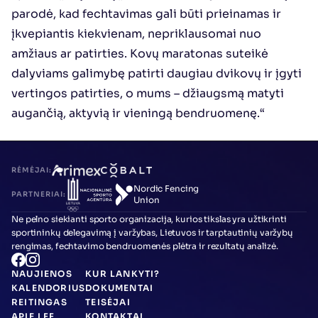
parodė, kad fechtavimas gali būti prieinamas ir 
įkvepiantis kiekvienam, nepriklausomai nuo 
amžiaus ar patirties. Kovų maratonas suteikė 
dalyviams galimybę patirti daugiau dvikovų ir įgyti 
vertingos patirties, o mums – džiaugsmą matyti 
augančią, aktyvią ir vieningą bendruomenę.“
RĖMĖJAI:
Nordic Fencing 
PARTNERIAI:
Union
Ne pelno siekianti sporto organizacija, kurios tikslas yra užtikrinti 
sportininkų delegavimą į varžybas, Lietuvos ir tarptautinių varžybų 
rengimas, fechtavimo bendruomenės plėtra ir rezultatų analizė.
NAUJIENOS
KUR LANKYTI?
KALENDORIUS
DOKUMENTAI
REITINGAS
TEISĖJAI
APIE LFF
KONTAKTAI