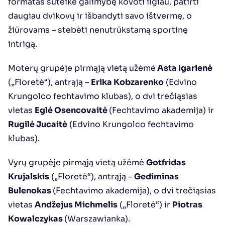
formatas suteikė galimybę kovoti ilgiau, patirti 
daugiau dvikovų ir išbandyti savo ištvermę, o 
žiūrovams – stebėti nenutrūkstamą sportinę 
intrigą.
Moterų grupėje pirmąją vietą užėmė
 Asta Igarienė
(„Floretė“), antrąją – 
Erika Kobzarenko
 (Edvino 
Krungolco fechtavimo klubas), o dvi trečiąsias 
vietas 
Eglė Osencovaitė 
(Fechtavimo akademija) ir 
Rugilė Jucaitė
 (Edvino Krungolco fechtavimo 
klubas).
Vyrų grupėje pirmąją vietą užėmė 
Gotfridas 
Krujalskis
 („Floretė“), antrąją – 
Gediminas 
Bulenokas 
(Fechtavimo akademija), o dvi trečiąsias 
vietas 
Andžejus Michmelis
 („Floretė“) ir 
Piotras 
Kowalczykas 
(Warszawianka).