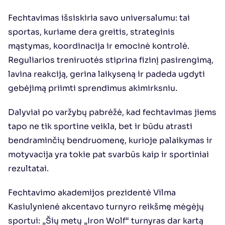
Fechtavimas išsiskiria savo universalumu: tai 
sportas, kuriame dera greitis, strateginis 
mąstymas, koordinacija ir emocinė kontrolė. 
Reguliarios treniruotės stiprina fizinį pasirengimą, 
lavina reakciją, gerina laikyseną ir padeda ugdyti 
gebėjimą priimti sprendimus akimirksniu.
Dalyviai po varžybų pabrėžė, kad fechtavimas jiems 
tapo ne tik sportine veikla, bet ir būdu atrasti 
bendraminčių bendruomenę, kurioje palaikymas ir 
motyvacija yra tokie pat svarbūs kaip ir sportiniai 
rezultatai.
Fechtavimo akademijos prezidentė Vilma 
Kasiulynienė akcentavo turnyro reikšmę mėgėjų 
sportui: „Šių metų „Iron Wolf“ turnyras dar kartą 