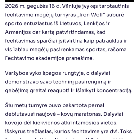
2026 m. gegužės 16 d. Vilniuje įvykęs tarptautinis 
fechtavimo mėgėjų turnyras „Iron Wolf“ subūrė 
sporto entuziastus iš Lietuvos, Lenkijos ir 
Armėnijos dar kartą patvirtindamas, kad 
fechtavimas sparčiai įsitvirtina kaip patrauklus ir 
vis labiau mėgėjų pasirenkamas sportas, rašoma 
Fechtavimo akademijos pranešime.
Varžybos vyko špagos rungtyje, o dalyviai 
demonstravo savo techninį pasirengimą ir 
gebėjimą greitai reaguoti ir išlaikyti koncentraciją.
Šių metų turnyre buvo pakartota pernai 
debiutavusi naujovė – kovų maratonas. Dalyviai 
kovojo dėl kiekvienos atkrintamosios vietos, 
išskyrus trečiąsias, kurios fechtavime yra dvi. Toks 