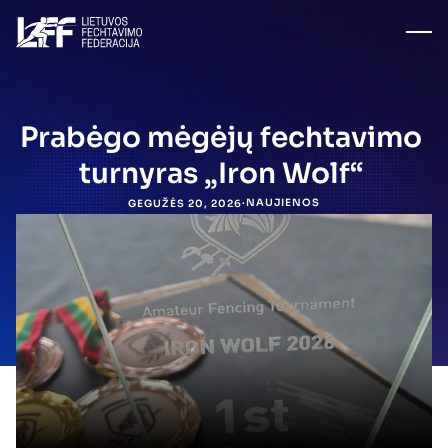
Prabėgo mėgėjų fechtavimo 
turnyras „Iron Wolf“ 
·
NAUJIENOS
GEGUŽĖS 20, 2026