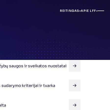
REITINGAS
APIE LFF
VISOS NAUJIENOS
ržybų saugos ir sveikatos nuostatai
VISOS NAUJIENOS
 sudarymo kriterijai ir tvarka
VISOS NAUJIENOS
aita