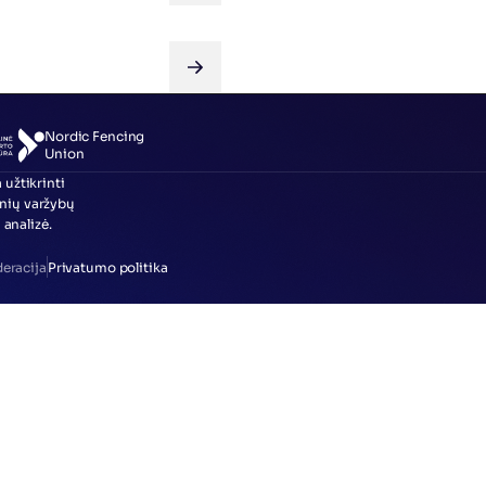
VISOS NAUJIENOS
Nordic Fencing 
Union
užtikrinti 
nių varžybų 
analizė.
eracija
Privatumo politika