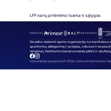
LFF narių priėmimo tvarka ir sąlygos
RĖMĖJAI:
PARTNERIAI:
Ne pelno siekianti sporto organizacija, kurios tikslas yra 
sportininkų delegavimą į varžybas, Lietuvos ir tarptauti
rengimas, fechtavimo bendruomenės plėtra ir rezultatų 
Visos teisės saugomos © 2026. 
Lietuvos fechtavimo fed