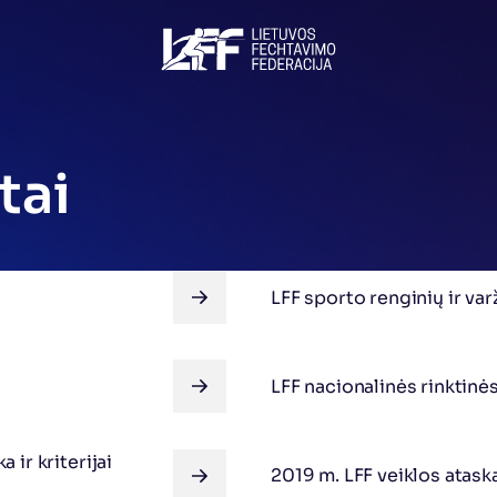
tai
VISOS NAUJIENOS
LFF sporto renginių ir va
VISOS NAUJIENOS
LFF nacionalinės rinktinės
VISOS NAUJIENOS
ir kriterijai 
2019 m. LFF veiklos atask